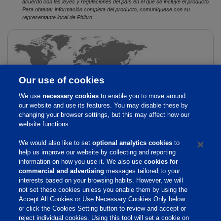
acuerdo con las leyes y regulaciones del país en el que se incluye el producto.
Para obtener información completa del producto, comuníquese con su
representante local de Phibro.
Our use of cookies
We use
necessary cookies
to enable you to move around
our website and use its features. You may disable these by
changing your browser settings, but this may affect how our
Mexico
website functions.
We would also like to set
optional analytics cookies
to
Calle Francisco de Quevedo # 117

help us improve our website by collecting and reporting
Torre A, Piso 6, Col. Arcos Vallarta

information on how you use it. We also use
cookies for
Guadalajara, JA 44130 Mexico

commercial and advertising
messages tailored to your
interests based on your browsing habits. However, we will
Bus: +52 (33) 38180529

not set these cookies unless you enable them by using the
Accept All Cookies or Use Necessary Cookies Only below
or click the Cookies Setting button to review and accept or
reject individual cookies. Using this tool will set a cookie on