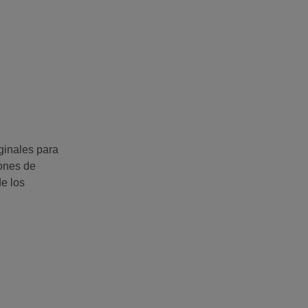
iginales para
iones de
de los