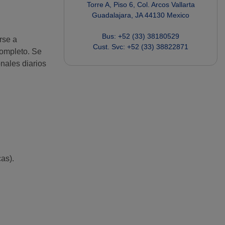
Torre A, Piso 6, Col. Arcos Vallarta

Guadalajara, JA 44130 Mexico

Bus: +52 (33) 38180529

rse a
ompleto. Se
onales diarios
as).