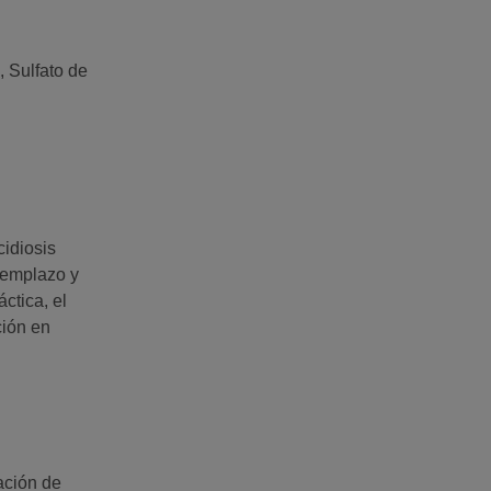
 Sulfato de
cidiosis
eemplazo y
ctica, el
ción en
ación de