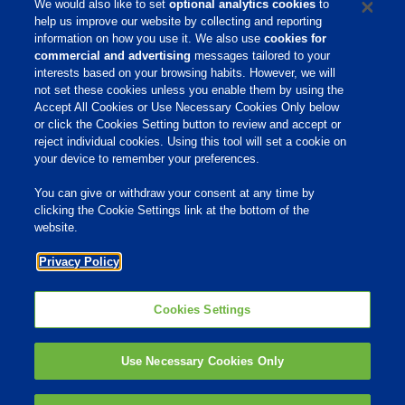
We would also like to set
optional analytics cookies
to
células de levadura, especialmente Lactobacillus
help us improve our website by collecting and reporting
information on how you use it. We also use
cookies for
fermentum, L. plantarum y L. fructosus.
commercial and advertising
messages tailored to your
interests based on your browsing habits. However, we will
Filtropol
not set these cookies unless you enable them by using the
Accept All Cookies or Use Necessary Cookies Only below
Filterpol es un reactivo químico multicomponente
or click the Cookies Setting button to review and accept or
que se utiliza para clarificar el caldo.
reject individual cookies. Using this tool will set a cookie on
your device to remember your preferences.
You can give or withdraw your consent at any time by
Home
clicking the Cookie Settings link at the bottom of the
website.
Sobre Nós
Privacy Policy
Produtos e Serviços
Responsabilidade
Cookies Settings
Links do site
Use Necessary Cookies Only
SDS
Ferm Facts
© 2009 - 2026 Phibro Animal Health Corporation. All rights reserved.