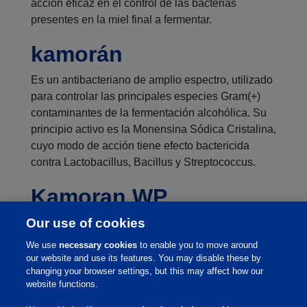
acción eficaz en el control de las bacterias
presentes en la miel final a fermentar.
kamorán
Es un antibacteriano de amplio espectro, utilizado
para controlar las principales especies Gram(+)
contaminantes de la fermentación alcohólica. Su
principio activo es la Monensina Sódica Cristalina,
cuyo modo de acción tiene efecto bactericida
contra Lactobacillus, Bacillus y Streptococcus.
Kamoran WP
Our use of cookies
Es un antibacteriano de amplio espectro utilizado
para controlar las principales bacterias Gram (+),
We use
necessary cookies
to enable you to move around
contaminantes de la fermentación alcohólica. El
our website and use its features. You may disable these by
principio activo, asociado a un agente
changing your browser settings, but this may affect how our
website functions.
dispersante, actúa principalmente contra las
bacterias que provocan la floculación de las