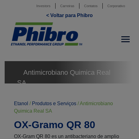
Investors
Carreiras
Contatos
Corporativo
< Voltar para Phibro
Antimicrobiano Quimica Real
SA
Etanol
/
Produtos e Serviços
/
Antimicrobiano
Quimica Real SA
OX-Gramo QR 80
OX-Gram QR 80 es un antibacteriano de amplio