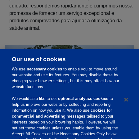
cuidado, respondemos rapidamente e cumprimos nossa
promessa de fornecer um serviço excepcional e
produtos comprovados para ajudar a otimização da
saúde animal.
Our use of cookies
We use
necessary cookies
to enable you to move around
our website and use its features. You may disable these by
changing your browser settings, but this may affect how our
website functions.
We would also like to set
optional analytics cookies
to
help us improve our website by collecting and reporting
information on how you use it. We also use
cookies for
commercial and advertising
messages tailored to your
interests based on your browsing habits. However, we will
not set these cookies unless you enable them by using the
Accept All Cookies or Use Necessary Cookies Only below