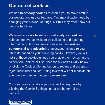
Our use of cookies
We use
necessary cookies
to enable you to move around
our website and use its features. You may disable these by
changing your browser settings, but this may affect how our
website functions.
We would also like to set
optional analytics cookies
to
help us improve our website by collecting and reporting
information on how you use it. We also use
cookies for
commercial and advertising
messages tailored to your
Ver Produtos
interests based on your browsing habits. However, we will
not set these cookies unless you enable them by using the
Accept All Cookies or Use Necessary Cookies Only below
or click the Cookies Setting button to review and accept or
Home
reject individual cookies. Using this tool will set a cookie on
your device to remember your preferences.
Sobre a Phibro
You can give or withdraw your consent at any time by
Produtos e Serviços
clicking the Cookie Settings link at the bottom of the
website.
Responsabilidade
Privacy Policy
Site Links