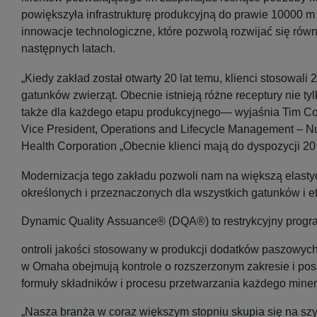
powiększyła infrastrukturę produkcyjną do prawie 10000 
innowacje technologiczne, które pozwolą rozwijać się rów
następnych latach.
„Kiedy zakład został otwarty 20 lat temu, klienci stosowali
gatunków zwierząt. Obecnie istnieją różne receptury nie ty
także dla każdego etapu produkcyjnego— wyjaśnia Tim Co
Vice President, Operations and Lifecycle Management – Nut
Health Corporation „Obecnie klienci mają do dyspozycji 2
Modernizacja tego zakładu pozwoli nam na większą elast
określonych i przeznaczonych dla wszystkich gatunków i 
Dynamic Quality Assuance® (DQA®) to restrykcyjny progr
ontroli jakości stosowany w produkcji dodatków paszowych
w Omaha obejmują kontrole o rozszerzonym zakresie i pos
formuły składników i procesu przetwarzania każdego min
„Nasza branża w coraz większym stopniu skupia się na szy