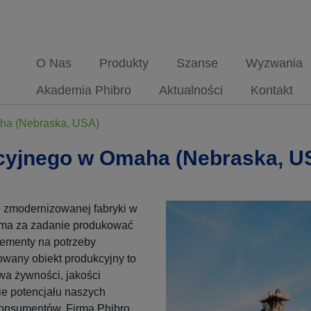
O Nas
Produkty
Szanse
Wyzwania
Akademia Phibro
Aktualności
Kontakt
ha (Nebraska, USA)
cyjnego w Omaha (Nebraska, U
e zmodernizowanej fabryki w
 ma za zadanie produkować
lementy na potrzeby
wany obiekt produkcyjny to
wa żywności, jakości
ie potencjału naszych
konsumentów. Firma Phibro