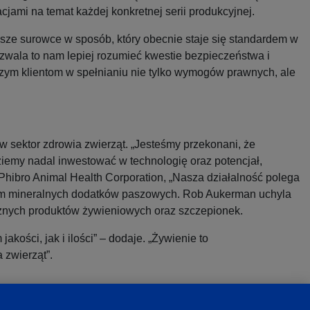
cjami na temat każdej konkretnej serii produkcyjnej.
asze surowce w sposób, który obecnie staje się standardem w
ozwala to nam lepiej rozumieć kwestie bezpieczeństwa i
szym klientom w spełnianiu nie tylko wymogów prawnych, ale
w sektor zdrowia zwierząt. „Jesteśmy przekonani, że
ziemy nadal inwestować w technologię oraz potencjał,
Phibro Animal Health Corporation, „Nasza działalność polega
iem mineralnych dodatków paszowych. Rob Aukerman uchyla
cznych produktów żywieniowych oraz szczepionek.
ości, jak i ilości” – dodaje. „Żywienie to
 zwierząt”.