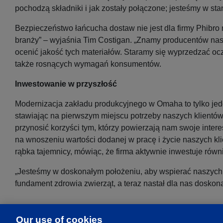
pochodzą składniki i jak zostały połączone; jesteśmy w sta
Bezpieczeństwo łańcucha dostaw nie jest dla firmy Phibro
branży” – wyjaśnia Tim Costigan. „Znamy producentów nasz
ocenić jakość tych materiałów. Staramy się wyprzedzać oc
także rosnących wymagań konsumentów.
Inwestowanie w przyszłość
Modernizacja zakładu produkcyjnego w Omaha to tylko jeden
stawiając na pierwszym miejscu potrzeby naszych klientów,
przynosić korzyści tym, którzy powierzają nam swoje inte
na wnoszeniu wartości dodanej w pracę i życie naszych 
rąbka tajemnicy, mówiąc, że firma aktywnie inwestuje ró
„Jesteśmy w doskonałym położeniu, aby wspierać naszych k
fundament zdrowia zwierząt, a teraz nastał dla nas doskon
Our use of cookies