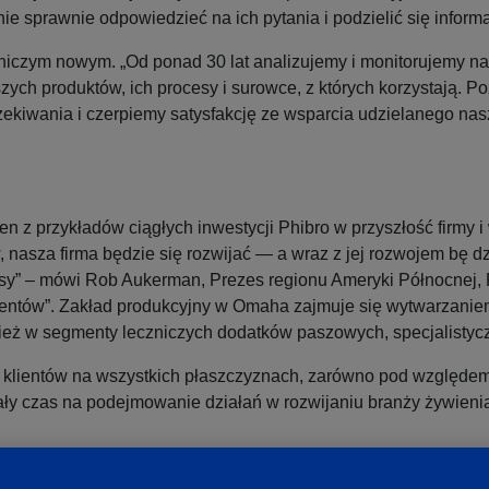
nie sprawnie odpowiedzieć na ich pytania i podzielić się informa
 niczym nowym. „Od ponad 30 lat analizujemy i monitorujemy n
ych produktów, ich procesy i surowce, z których korzystają. P
zekiwania i czerpiemy satysfakcję ze wsparcia udzielanego na
 z przykładów ciągłych inwestycji Phibro w przyszłość firmy i 
 nasza firma będzie się rozwijać — a wraz z jej rozwojem bę d
resy” – mówi Rob Aukerman, Prezes regionu Ameryki Północnej, 
klientów”. Zakład produkcyjny w Omaha zajmuje się wytwarzan
wnież w segmenty leczniczych dodatków paszowych, specjalisty
lientów na wszystkich płaszczyznach, zarówno pod względem jak
ały czas na podejmowanie działań w rozwijaniu branży żywienia