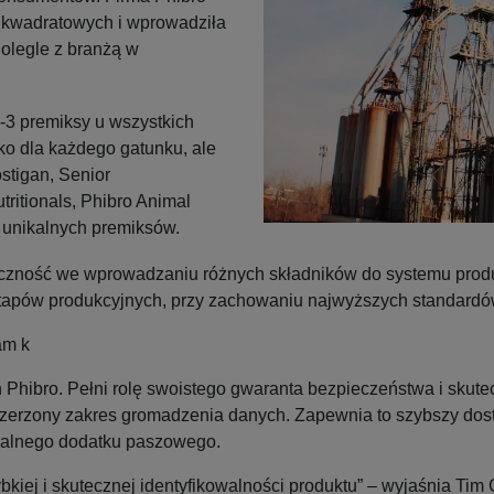
m kwadratowych i wprowadziła
nolegle z branżą w
 2-3 premiksy u wszystkich
lko dla każdego gatunku, ale
stigan, Senior
ritionals, Phibro Animal
0 unikalnych premiksów.
yczność we wprowadzaniu różnych składników do systemu prod
etapów produkcyjnych, przy zachowaniu najwyższych standardów
am k
 Phibro. Pełni rolę swoistego gwaranta bezpieczeństwa i skut
zerzony zakres gromadzenia danych. Zapewnia to szybszy dostę
eralnego dodatku paszowego.
bkiej i skutecznej identyfikowalności produktu” – wyjaśnia Ti