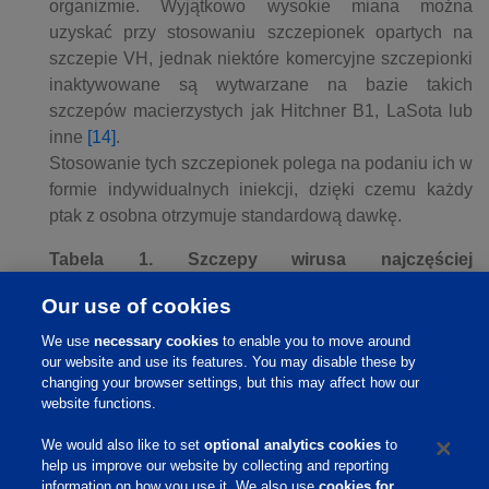
organizmie. Wyjątkowo wysokie miana można
uzyskać przy stosowaniu szczepionek opartych na
szczepie VH, jednak niektóre komercyjne szczepionki
inaktywowane są wytwarzane na bazie takich
szczepów macierzystych jak Hitchner B1, LaSota lub
inne
[14]
.
Stosowanie tych szczepionek polega na podaniu ich w
formie indywidualnych iniekcji, dzięki czemu każdy
ptak z osobna otrzymuje standardową dawkę.
Tabela 1. Szczepy wirusa najczęściej
wykorzystywane w produkcji szczepionek
Our use of cookies
przeciwko ND
[19]
We use
necessary cookies
to enable you to move around
Szczep
ICPI
Klasyfikacja
our website and use its features. You may disable these by
changing your browser settings, but this may affect how our
Apatogenny
PHY-LM V4
0,14
website functions.
enterotropowy
Apatogenny
We would also like to set
optional analytics cookies
to
Ulster 2C
0,14-0,23
enterotropowy
help us improve our website by collecting and reporting
information on how you use it. We also use
cookies for