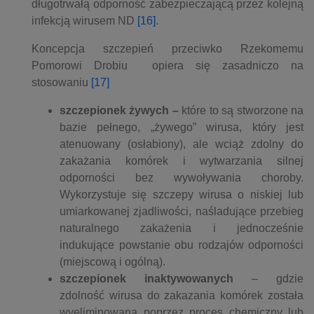
długotrwałą odporność zabezpieczającą przez kolejną
infekcją wirusem ND
[16]
.
Koncepcja szczepień przeciwko Rzekomemu
Pomorowi Drobiu opiera się zasadniczo na
stosowaniu
[17]
szczepionek żywych –
które to są stworzone na
bazie pełnego, „żywego” wirusa, który jest
atenuowany (osłabiony), ale wciąż zdolny do
zakażania komórek i wytwarzania silnej
odporności bez wywoływania choroby.
Wykorzystuje się szczepy wirusa o niskiej lub
umiarkowanej zjadliwości, naśladujące przebieg
naturalnego zakażenia i jednocześnie
indukujące powstanie obu rodzajów odporności
(miejscową i ogólną).
szczepionek inaktywowanych
– gdzie
zdolność wirusa do zakazania komórek została
wyeliminowana poprzez proces chemiczny lub