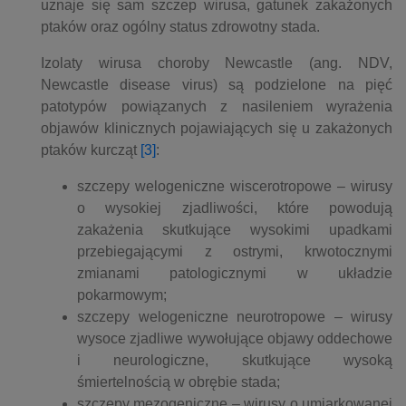
uznaje się sam szczep wirusa, gatunek zakażonych
ptaków oraz ogólny status zdrowotny stada.
Izolaty wirusa choroby Newcastle (ang. NDV,
Newcastle disease virus) są podzielone na pięć
patotypów powiązanych z nasileniem wyrażenia
objawów klinicznych pojawiających się u zakażonych
ptaków kurcząt
[3]
:
szczepy welogeniczne wiscerotropowe – wirusy
o wysokiej zjadliwości, które powodują
zakażenia skutkujące wysokimi upadkami
przebiegającymi z ostrymi, krwotocznymi
zmianami patologicznymi w układzie
pokarmowym;
szczepy welogeniczne neurotropowe – wirusy
wysoce zjadliwe wywołujące objawy oddechowe
i neurologiczne, skutkujące wysoką
śmiertelnością w obrębie stada;
szczepy mezogeniczne – wirusy o umiarkowanej