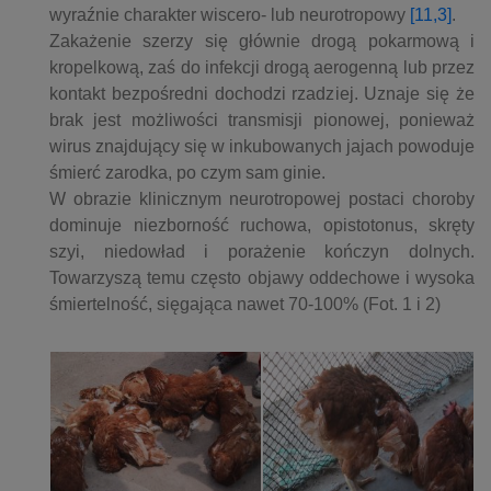
wyraźnie charakter wiscero- lub neurotropowy
[11,3]
.
Zakażenie szerzy się głównie drogą pokarmową i
kropelkową, zaś do infekcji drogą aerogenną lub przez
kontakt bezpośredni dochodzi rzadziej. Uznaje się że
brak jest możliwości transmisji pionowej, ponieważ
wirus znajdujący się w inkubowanych jajach powoduje
śmierć zarodka, po czym sam ginie.
W obrazie klinicznym neurotropowej postaci choroby
dominuje niezborność ruchowa, opistotonus, skręty
szyi, niedowład i porażenie kończyn dolnych.
Towarzyszą temu często objawy oddechowe i wysoka
śmiertelność, sięgająca nawet 70-100% (Fot. 1 i 2)