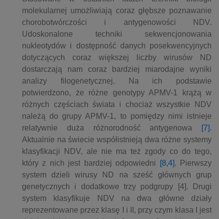
molekularnej umożliwiają coraz głębsze poznawanie
chorobotwórczości i antygenowości NDV.
Udoskonalone techniki sekwencjonowania
nukleotydów i dostępność danych posekwencyjnych
dotyczących coraz większej liczby wirusów ND
dostarczają nam coraz bardziej miarodajne wyniki
analizy filogenetycznej. Na ich podstawie
potwierdzono, że różne genotypy APMV-1 krążą w
różnych częściach świata i chociaż wszystkie NDV
należą do grupy APMV-1, to pomiędzy nimi istnieje
relatywnie duża różnorodność antygenowa
[7]
.
Aktualnie na świecie współistnieją dwa różne systemy
klasyfikacji NDV, ale nie ma też zgody co do tego,
który z nich jest bardziej odpowiedni
[8,4]
. Pierwszy
system dzieli wirusy ND na sześć głównych grup
genetycznych i dodatkowe trzy podgrupy [4]. Drugi
system klasyfikuje NDV na dwa główne działy
reprezentowane przez klasę I i II, przy czym klasa I jest