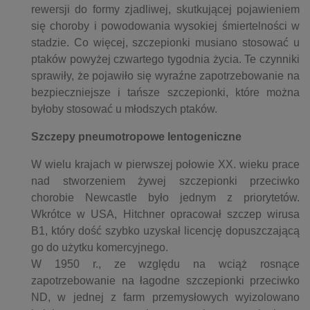
rewersji do formy zjadliwej, skutkującej pojawieniem
się choroby i powodowania wysokiej śmiertelności w
stadzie. Co więcej, szczepionki musiano stosować u
ptaków powyżej czwartego tygodnia życia. Te czynniki
sprawiły, że pojawiło się wyraźne zapotrzebowanie na
bezpieczniejsze i tańsze szczepionki, które można
byłoby stosować u młodszych ptaków.
Szczepy pneumotropowe lentogeniczne
W wielu krajach w pierwszej połowie XX. wieku prace
nad stworzeniem żywej szczepionki przeciwko
chorobie Newcastle było jednym z priorytetów.
Wkrótce w USA, Hitchner opracował szczep wirusa
B1, który dość szybko uzyskał licencję dopuszczającą
go do użytku komercyjnego.
W 1950 r., ze względu na wciąż rosnące
zapotrzebowanie na łagodne szczepionki przeciwko
ND, w jednej z farm przemysłowych wyizolowano