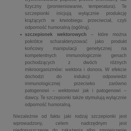
fizyczny (promieniowanie, temperatura). Te
szczepionki inicjują wyłącznie produkcję
krążących w krwiobiegu przeciwciał, czyli
odporność humoralną (ogólną).
szczepionek wektorowych
– które można
pokrótce scharakteryzować jako produkt
końcowy manipulacji genetycznej na
kompetentnych immunologicznie genach
pochodzących z dwóch różnych
mikroorganizmów: wektora i donora. W efekcie
dochodzi do indukcji odpowiedzi
immunologicznej przeciwko zarówno
patogenowi – wektorowi jak i patogenowi –
dawcy. Te szczepionki także stymulują wyłącznie
odporność humoralną.
Niezależnie od faktu jaki rodzaj szczepionki jest
wprowadzony, celem nadrzędnym jest
niedopuszczenie do zakażenia albo zmniejszenie