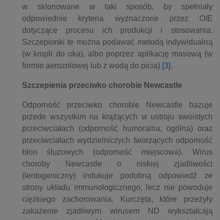
w sklonowane w taki sposób, by spełniały
odpowiednie kryteria wyznaczone przez OIE
dotyczące procesu ich produkcji i stosowania.
Szczepionki te można podawać metodą indywidualną
(w kropli do oka), albo poprzez aplikację masową (w
formie aerozolowej lub z wodą do picia)
[3]
.
Szczepienia przeciwko chorobie Newcastle
Odporność przeciwko chorobie Newcastle bazuje
przede wszystkim na krążących w ustroju swoistych
przeciwciałach (odporność humoralna, ogólna) oraz
przeciwciałach wydzielniczych tworzących odporność
błon śluzowych (odporność miejscowa). Wirus
choroby Newcastle o niskiej zjadliwości
(lentogeniczny) indukuje podobną odpowiedź ze
strony układu immunologicznego, lecz nie powoduje
ciężkiego zachorowania. Kurczęta, które przeżyły
zakażenie zjadliwym wirusem ND wykształcają