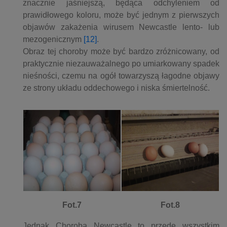
znacznie jaśniejszą, będąca odchyleniem od
prawidłowego koloru, może być jednym z pierwszych
objawów zakażenia wirusem Newcastle lento- lub
mezogenicznym
[12]
.
Obraz tej choroby może być bardzo zróżnicowany, od
praktycznie niezauważalnego po umiarkowany spadek
nieśności, czemu na ogół towarzyszą łagodne objawy
ze strony układu oddechowego i niska śmiertelność.
Fot.7
Fot.8
Jednak Choroba Newcastle to przede wszystkim