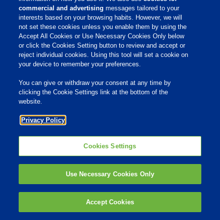
Apatogenny
VG-GA
0,03
commercial and advertising
messages tailored to your
enterotropowy
interests based on your browsing habits. However, we will
Lentogeniczny
not set these cookies unless you enable them by using the
VH
0,15
Accept All Cookies or Use Necessary Cookies Only below
klonowany
or click the Cookies Setting button to review and accept or
Hitchner B1
0,2
Lentogeniczny
reject individual cookies. Using this tool will set a cookie on
Lentogeniczny
your device to remember your preferences.
Clone 30
0,35
klonowany
You can give or withdraw your consent at any time by
LaSota
0,4
Lentogeniczny
clicking the Cookie Settings link at the bottom of the
Muktesvar
1,4
Mezogeniczny
website.
Komarov
1,41
Mezogeniczny
Privacy Policy
Roakin
1,45
Mezogeniczny
Szczepionki wektorowe
Cookies Settings
Szczepionki wektorowe można pokrótce zdefiniować
jako produkt końcowy procesu genetycznej
Use Necessary Cookies Only
manipulacji na mikroorganizmach, polegającego na
izolacji pewnych genów dawcy i wstawieniu ich do
Accept Cookies
materiału genetycznego innego mikroorganizmu
będącego wektorem. W ten sposób inicjuje się