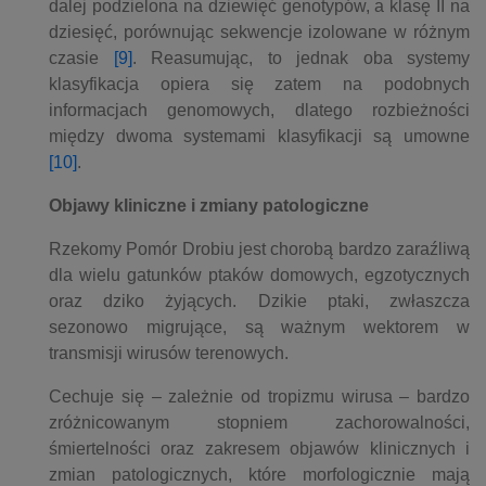
dalej podzielona na dziewięć genotypów, a klasę II na
dziesięć, porównując sekwencje izolowane w różnym
czasie
[9]
. Reasumując, to jednak oba systemy
klasyfikacja opiera się zatem na podobnych
informacjach genomowych, dlatego rozbieżności
między dwoma systemami klasyfikacji są umowne
[10]
.
Objawy kliniczne i zmiany patologiczne
Rzekomy Pomór Drobiu jest chorobą bardzo zaraźliwą
dla wielu gatunków ptaków domowych, egzotycznych
oraz dziko żyjących. Dzikie ptaki, zwłaszcza
sezonowo migrujące, są ważnym wektorem w
transmisji wirusów terenowych.
Cechuje się – zależnie od tropizmu wirusa – bardzo
zróżnicowanym stopniem zachorowalności,
śmiertelności oraz zakresem objawów klinicznych i
zmian patologicznych, które morfologicznie mają