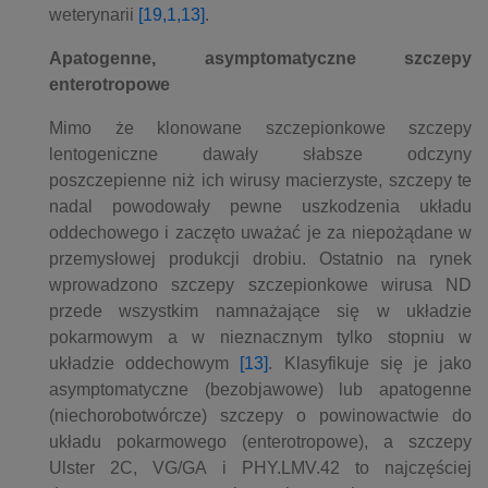
weterynarii
[19,1,13]
.
Apatogenne, asymptomatyczne szczepy
enterotropowe
Mimo że klonowane szczepionkowe szczepy
lentogeniczne dawały słabsze odczyny
poszczepienne niż ich wirusy macierzyste, szczepy te
nadal powodowały pewne uszkodzenia układu
oddechowego i zaczęto uważać je za niepożądane w
przemysłowej produkcji drobiu. Ostatnio na rynek
wprowadzono szczepy szczepionkowe wirusa ND
przede wszystkim namnażające się w układzie
pokarmowym a w nieznacznym tylko stopniu w
układzie oddechowym
[13]
. Klasyfikuje się je jako
asymptomatyczne (bezobjawowe) lub apatogenne
(niechorobotwórcze) szczepy o powinowactwie do
układu pokarmowego (enterotropowe), a szczepy
Ulster 2C, VG/GA i PHY.LMV.42 to najczęściej