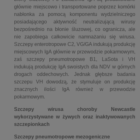
głównie miejscowo i transportowane poprzez komórki
nabłonka za pomocą komponentu wydzielniczego
posiadającego aktywność neutralizującą wirusy
bezpośrednio na błonie śluzowej, co ogranicza, ale
nie zapobiega całkowicie namnażaniu się wirusa.
Szczepy enterotropowe C2, VG/GA indukują produkcję
miejscowych IgA głównie w przewodzie pokarmowym,
zaś szczepy pneumotropowe B1, LaSota i VH
indukują produkcję IgA swoistych dla NDV w górnych
drogach oddechowych. Jednak głębsze badania
szczepu VH dowodzą, że stymuluje on produkcję
znacznych ilości IgA również w przewodzie
pokarmowym.
Szczepy wirusa choroby Newcastle
wykorzystywane w żywych oraz inaktywowanych
szczepionkach
Szczepy pneumotropowe mezogeniczne