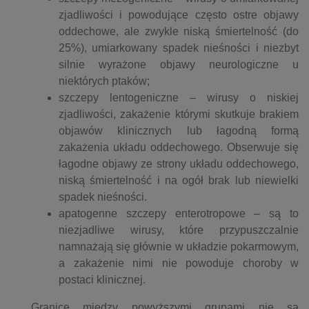
zjadliwości i powodujące często ostre objawy
oddechowe, ale zwykle niską śmiertelność (do
25%), umiarkowany spadek nieśności i niezbyt
silnie wyrażone objawy neurologiczne u
niektórych ptaków;
szczepy lentogeniczne – wirusy o niskiej
zjadliwości, zakażenie którymi skutkuje brakiem
objawów klinicznych lub łagodną formą
zakażenia układu oddechowego. Obserwuje się
łagodne objawy ze strony układu oddechowego,
niską śmiertelność i na ogół brak lub niewielki
spadek nieśności.
apatogenne szczepy enterotropowe – są to
niezjadliwe wirusy, które przypuszczalnie
namnażają się głównie w układzie pokarmowym,
a zakażenie nimi nie powoduje choroby w
postaci klinicznej.
Granice między powyższymi grupami nie są