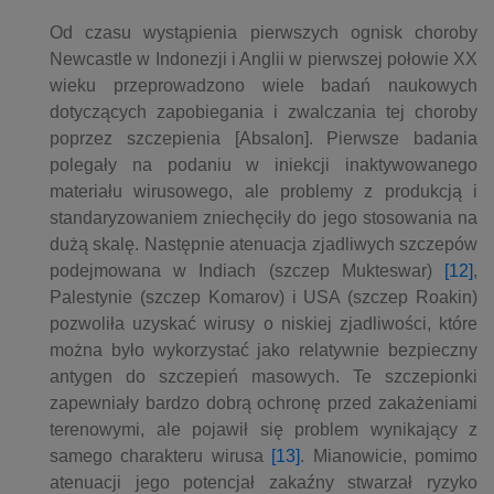
Od czasu wystąpienia pierwszych ognisk choroby
Newcastle w Indonezji i Anglii w pierwszej połowie XX
wieku przeprowadzono wiele badań naukowych
dotyczących zapobiegania i zwalczania tej choroby
poprzez szczepienia [Absalon]. Pierwsze badania
polegały na podaniu w iniekcji inaktywowanego
materiału wirusowego, ale problemy z produkcją i
standaryzowaniem zniechęciły do jego stosowania na
dużą skalę. Następnie atenuacja zjadliwych szczepów
podejmowana w Indiach (szczep Mukteswar)
[12]
,
Palestynie (szczep Komarov) i USA (szczep Roakin)
pozwoliła uzyskać wirusy o niskiej zjadliwości, które
można było wykorzystać jako relatywnie bezpieczny
antygen do szczepień masowych. Te szczepionki
zapewniały bardzo dobrą ochronę przed zakażeniami
terenowymi, ale pojawił się problem wynikający z
samego charakteru wirusa
[13]
. Mianowicie, pomimo
atenuacji jego potencjał zakaźny stwarzał ryzyko