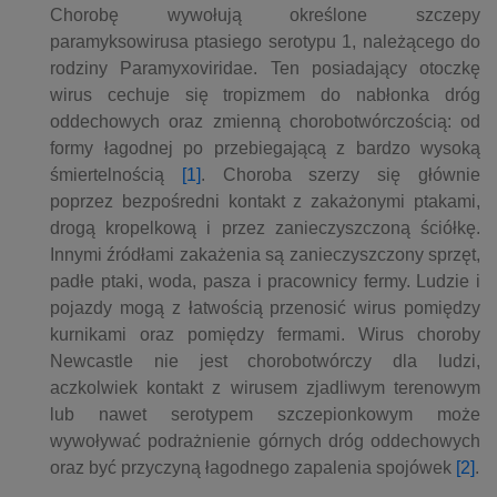
Chorobę wywołują określone szczepy
paramyksowirusa ptasiego serotypu 1, należącego do
rodziny Paramyxoviridae. Ten posiadający otoczkę
wirus cechuje się tropizmem do nabłonka dróg
oddechowych oraz zmienną chorobotwórczością: od
formy łagodnej po przebiegającą z bardzo wysoką
śmiertelnością
[1]
. Choroba szerzy się głównie
poprzez bezpośredni kontakt z zakażonymi ptakami,
drogą kropelkową i przez zanieczyszczoną ściółkę.
Innymi źródłami zakażenia są zanieczyszczony sprzęt,
padłe ptaki, woda, pasza i pracownicy fermy. Ludzie i
pojazdy mogą z łatwością przenosić wirus pomiędzy
kurnikami oraz pomiędzy fermami. Wirus choroby
Newcastle nie jest chorobotwórczy dla ludzi,
aczkolwiek kontakt z wirusem zjadliwym terenowym
lub nawet serotypem szczepionkowym może
wywoływać podrażnienie górnych dróg oddechowych
oraz być przyczyną łagodnego zapalenia spojówek
[2]
.