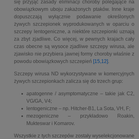
się przyjąć zasady eliminacji choroby polegające na
obowiązkowym uboju zakażonych ptaków. Inne kraje
dopuszczają wyłącznie podawanie określonych
żywych szczepionek wyprodukowanych w oparciu o
szczepy lentogeniczne, a niektóre szczepionki uznają
za zbyt zjadliwe. Co więcej, w pewnych krajach cały
czas obecne są wysoce zjadliwe szczepy wirusa, ale
zjawisko nie przybiera jawnej formy choroby właśnie z
powodu obowiązkowych szczepień
[15,12]
.
Szczepy wirusa ND wykorzystywane w komercyjnych
żywych szczepionkach zalicza się do trzech grup:
apatogenne / asymptomatyczne – takie jak C2,
VG/GA, V4;
lentogeniczne – np. Hitcher-B1, La Sota, VH, F;
mezogeniczne – przykładowo Roakin,
Mukteswar i Komarov.
Wszystkie z tych szczepów zostały wyselekcjonowane