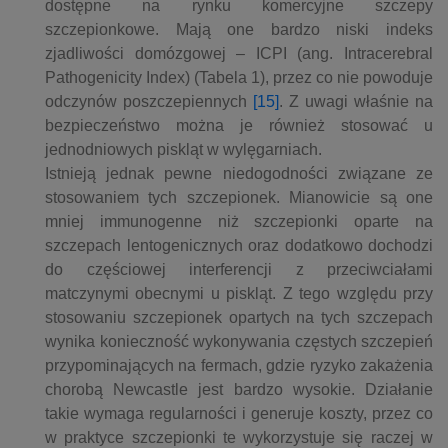
dostępne na rynku komercyjne szczepy
szczepionkowe. Mają one bardzo niski indeks
zjadliwości domózgowej – ICPI (ang. Intracerebral
Pathogenicity Index) (Tabela 1), przez co nie powoduje
odczynów poszczepiennych
[15]
. Z uwagi właśnie na
bezpieczeństwo można je również stosować u
jednodniowych piskląt w wylęgarniach.
Istnieją jednak pewne niedogodności związane ze
stosowaniem tych szczepionek. Mianowicie są one
mniej immunogenne niż szczepionki oparte na
szczepach lentogenicznych oraz dodatkowo dochodzi
do częściowej interferencji z przeciwciałami
matczynymi obecnymi u piskląt. Z tego względu przy
stosowaniu szczepionek opartych na tych szczepach
wynika konieczność wykonywania częstych szczepień
przypominających na fermach, gdzie ryzyko zakażenia
chorobą Newcastle jest bardzo wysokie. Działanie
takie wymaga regularności i generuje koszty, przez co
w praktyce szczepionki te wykorzystuje się raczej w