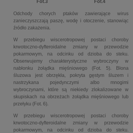
Fot.3
Fot.4
Odchody chorych ptaków zawierające wirus
zanieczyszczają paszę, wodę i otoczenie, stanowiąc
źródło zakażenia.
W przebiegu wiscerotropowej postaci choroby
krwotoczno-dyfteroidalne zmiany w przewodzie
pokarmowym, na odcinku od dzioba do steku.
Obserwujemy charakterystyczne wybroczyny w
nabłonku żołądka mięśniowego (Fot. 5). Błona
śluzowa jest obrzękła, pokryta gęstym śluzem i
nastrzykana pojedynczymi albo mnogimi
wybroczynami, które są niekiedy zlokalizowane w
skupiskach na obrzeżach żołądka mięśniowego lub
przełyku (Fot. 6).
W przebiegu wiscerotropowej postaci choroby
krwotoczno-dyfteroidalne zmiany w przewodzie
pokarmowym, na odcinku od dzioba do steku.