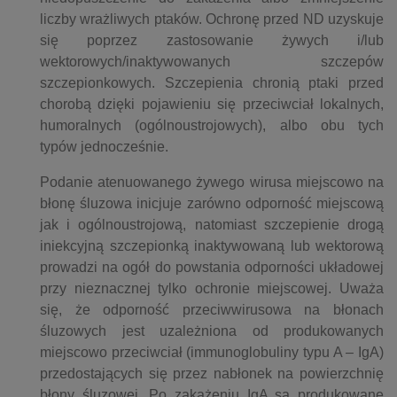
liczby wrażliwych ptaków. Ochronę przed ND uzyskuje
się poprzez zastosowanie żywych i/lub
wektorowych/inaktywowanych szczepów
szczepionkowych. Szczepienia chronią ptaki przed
chorobą dzięki pojawieniu się przeciwciał lokalnych,
humoralnych (ogólnoustrojowych), albo obu tych
typów jednocześnie.
Podanie atenuowanego żywego wirusa miejscowo na
błonę śluzowa inicjuje zarówno odporność miejscową
jak i ogólnoustrojową, natomiast szczepienie drogą
iniekcyjną szczepionką inaktywowaną lub wektorową
prowadzi na ogół do powstania odporności układowej
przy nieznacznej tylko ochronie miejscowej. Uważa
się, że odporność przeciwwirusowa na błonach
śluzowych jest uzależniona od produkowanych
miejscowo przeciwciał (immunoglobuliny typu A – IgA)
przedostających się przez nabłonek na powierzchnię
błony śluzowej. Po zakażeniu IgA są produkowane