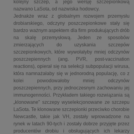
kolejny szczep, a jego wersję szczepionkową
nazwano LaSota, od nazwiska hodowcy.
Jednakże wraz z globalnym rozwojem przemysłu
drobiarskiego, odczyny poszczepionkowe stały się
bardzo ważnym aspektem dla firm produkujących drób
na skalę przemysłową. Jeden ze sposobów
zmierzających do uzyskania szczepów
szczepionkowych, które wywołałyby mniej odczynów
poszczepiennych (ang. PVR, post-vaccination
reactions), opierał się na selekcji subpopulacji wirusa,
która namnażałaby się w jednorodną populację, co z
kolei powodowałoby mniej odczynów
poszczepiennych, przy jednoczesnym zachowaniu jej
immunogenności. Przykładem takiego rozwiązania są
„klonowane” szczepy wyselekcjonowane ze szczepu
LaSota. Te klonowane szczepionki przeciwko chorobie
Newcastle, takie jak VH, zostały wprowadzone na
rynek w latach 90-tych i zostały dobrze przyjęte przez
producentów drobiu i obsługujących ich lekarzy