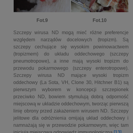
Fot.9
Fot.10
Szczepy wirusa ND mogą mieć różne preferencje
względem narządów docelowych (tropizm). Są
szczepy cechujące się wysokim powinowactwem
(tropizmem) do układu oddechowego (szczepy
pneumotropowe), a inne mają wysoki tropizm do
przewodu pokarmowego (szczepy enterotropowe).
Szczepy wirusa ND mające wysoki tropizm
oddechowy (La Sota, VH, Clone 30, Hitchner B1) są
pierwszym wyborem w koncepcji szczepionek
przeciwko ND, bowiem stymulują dobrą odporność
miejscową w układzie oddechowym, tworząc pierwszą
linię obrony przed zakażeniem wirusem ND. Szczepy
jelitowe dla odróżnienia omijają układ oddechowy i
namnażają się w przewodzie pokarmowym, więc tam
inicjują miejscową odpowiedz immunologiczną
[13]
.