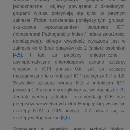
jednoznaczne i objawy powiązane z określonymi
grupami wirusa pokrywają się tylko w pewnym
zakresie. Próba rozdzielenia pomiędzy tymi grupami
skutkowała wprowadzeniem parametru ICPI
(Intracerebral Pathogenicity Index / Indeks zakaźności
domózgowej), którego wysokość wyrażona jest w
zakresie od 0 (brak objawów) do 2 (śmierć osobnika)
[4,5]
. I tak, za patotypy lentogeniczne i
asymptomatyczne enterotropowe uznano szczepy
wirusów o ICPI poniżej 0,6, zaś za szczepy
mezogeniczne te o indeksie ICPI pomiędzy 0,7 a 1,6.
Wszystkie szczepy wirusa ND z indeksem ICPI
powyżej 1,6 uznano początkowo za welogeniczne
[3]
.
Jednak według aktualnej rekomendacji OIE oraz
przepisów wewnętrznych Unii Europejskiej wszystkie
szczepy NDV o ICPI powyżej 0,7 uznaje się za
szczepy welogeniczne
[3,6]
.
Stosowane w ostatnich latach techniki biologii