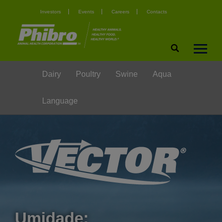
Investors
Events
Careers
Contacts
Dairy
Poultry
Swine
Aqua
Language
Umidade: