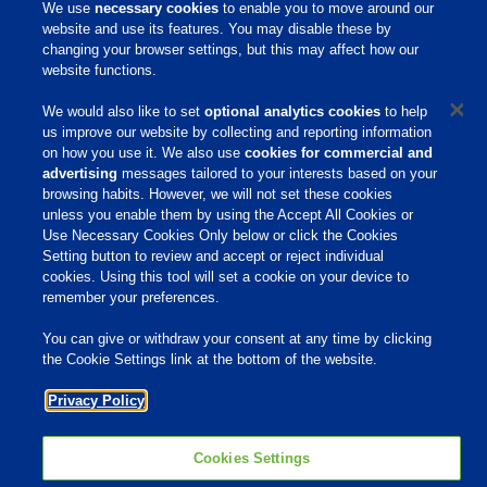
We use
necessary cookies
to enable you to move around our
Responsibility
website and use its features. You may disable these by
Site Links
changing your browser settings, but this may affect how our
website functions.
Animate
OmniGen
We would also like to set
optional analytics cookies
to help
Phibro Pro
Tips To Talk About Ag Antibiotics
us improve our website by collecting and reporting information
Why Antibiotics are Used in
on how you use it. We also use
cookies for commercial and
Agriculture
advertising
messages tailored to your interests based on your
MVP Adjuvants
browsing habits. However, we will not set these cookies
Youtube
unless you enable them by using the Accept All Cookies or
Use Necessary Cookies Only below or click the Cookies
Setting button to review and accept or reject individual
© 2009 - 2026 Phibro Animal Health Corporation. All rights reserved.
cookies. Using this tool will set a cookie on your device to
Privacy Policy
-
Terms & Conditions
remember your preferences.
Cookies Settings
You can give or withdraw your consent at any time by clicking
the Cookie Settings link at the bottom of the website.
Privacy Policy
Cookies Settings