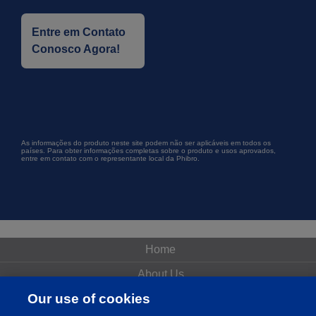
Entre em Contato
Conosco Agora!
As informações do produto neste site podem não ser aplicáveis em todos os
países. Para obter informações completas sobre o produto e usos aprovados,
entre em contato com o representante local da Phibro.
Home
About Us
Our use of cookies
Products & Services